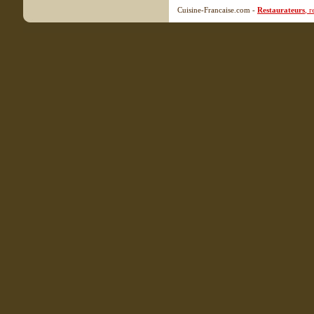
Cuisine-Francaise.com -
Restaurateurs
, 