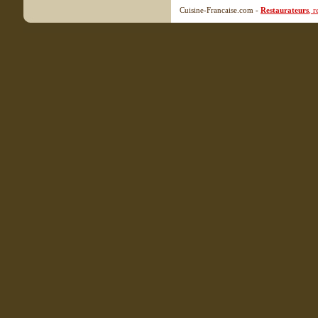
Cuisine-Francaise.com -
Restaurateurs
, 