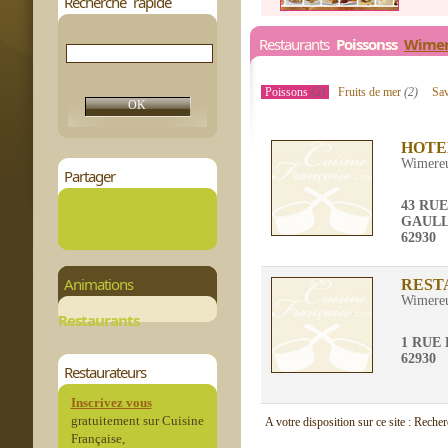
Recherche rapide
Restaurants
Poissonss
Wime
Poissons
(2)
Fruits de mer
(2)
Sa
HOTE
Wimere
Partager
43 RU
GAUL
62930
Animations
REST
Wimere
Restaurants
1 RUE
62930
Restaurateurs
Inscrivez vous
gratuitement sur Cuisine
A votre disposition sur ce site : Reche
Française,