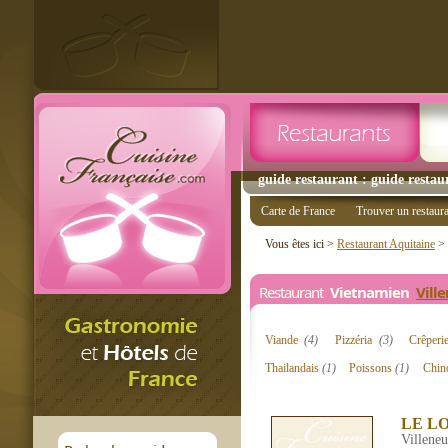
guide restaurant : guide restau
Carte de France
Trouver un restaur
Vous êtes ici >
Restaurant Aquitaine
>
Restaurant
Vietnamien
Vill
Viande
(4)
Pizzéria
(3)
Crêper
Thailandais
(1)
Poissons
(1)
Chin
LE L
Villeneu