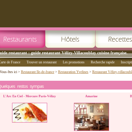
uide restaurant : guide restaurant Vélizy-Villacoublay cuisine française.
arte de France
Trouver un restaurant
Les promotions
Recherche rapide
Inscript
Vous êtes ici >
Restaurant Ile-de-france
>
Restauration Yvelines
>
Restaurant Vélizy-villacoub
Quelques restos sympas
L'Arc En Ciel - Mercure Paris-Vélizy
Amarine
D