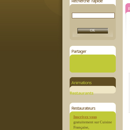
Recherche rapide
R
Partager
Animations
Restaurants
Restaurateurs
Inscrivez vous
gratuitement sur Cuisine
Française,