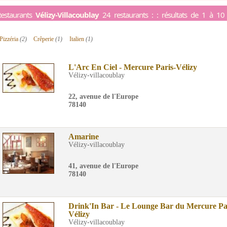
estaurants
Vélizy-Villacoublay
24 restaurants : : résultats de 1 à 10
Pizzéria
(2)
Crêperie
(1)
Italien
(1)
L'Arc En Ciel - Mercure Paris-Vélizy
Vélizy-villacoublay
22, avenue de l'Europe
78140
Amarine
Vélizy-villacoublay
41, avenue de l'Europe
78140
Drink'In Bar - Le Lounge Bar du Mercure Pa
Vélizy
Vélizy-villacoublay