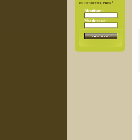
ou
connectez-vous
!
Identifiant :
Mot de passe :