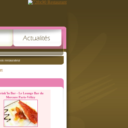
ion restaurateur
lay
rink'In Bar - Le Lounge Bar du
Mercure Paris-Vélizy