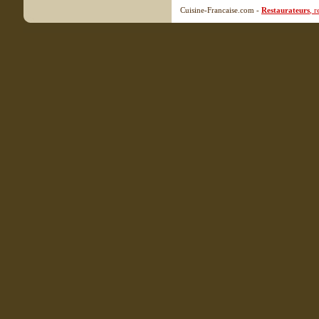
Cuisine-Francaise.com -
Restaurateurs
, 