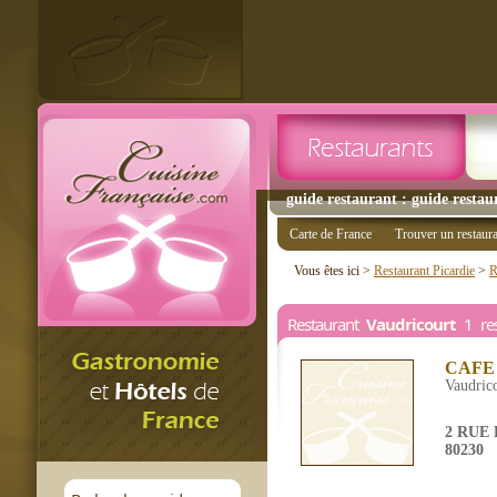
guide restaurant : guide restau
Carte de France
Trouver un restaur
Vous êtes ici >
Restaurant Picardie
>
R
Restaurant
Vaudricourt
1 res
CAFE
Vaudric
2 RUE
80230