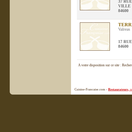
37 RU
VILLE
84600
TERR
Valreas
17 RU
84600
A votre disposition sur ce site : Reche
Cuisine-Francaise.com -
Restaurateurs
, 