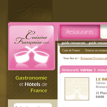
guide restaurant : guide restaur
Carte de France
Trouver un restaur
Vous êtes ici >
Restaurant Provence-al
Restaurants
Valréas
9 restaur
LE Bil
Valréas
Restaura
22 Plac
84600