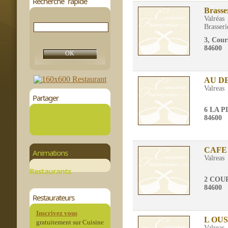
Recherche rapide
Brasse
Valréas
Brasseri
3, Cour
84600
AU D
Valreas
Partager
6 LA 
84600
CAFE
Animations
Valreas
Restaurants
2 COU
84600
Restaurateurs
Inscrivez vous
L OU
gratuitement sur Cuisine
Valreas