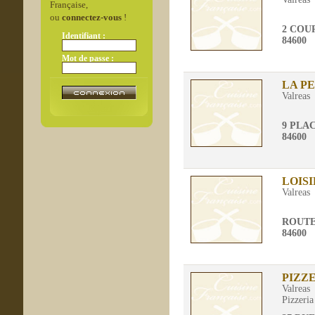
Française,
ou
connectez-vous
!
2 COU
Identifiant :
84600
Mot de passe :
LA PE
Valreas
9 PLA
84600
LOIS
Valreas
ROUTE
84600
PIZZ
Valreas
Pizzeria