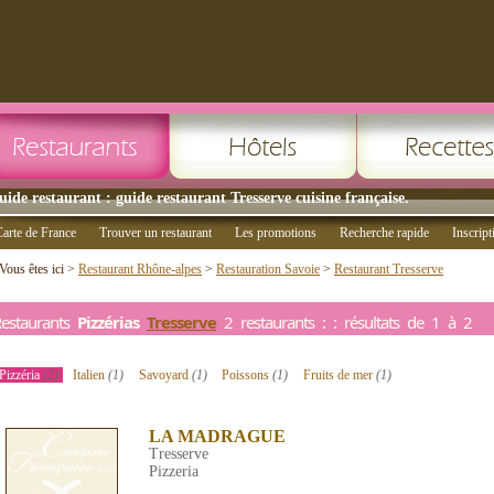
uide restaurant : guide restaurant Tresserve cuisine française.
arte de France
Trouver un restaurant
Les promotions
Recherche rapide
Inscript
Vous êtes ici >
Restaurant Rhône-alpes
>
Restauration Savoie
>
Restaurant Tresserve
estaurants
Pizzérias
Tresserve
2 restaurants : : résultats de 1 à 2
Pizzéria
(2)
Italien
(1)
Savoyard
(1)
Poissons
(1)
Fruits de mer
(1)
LA MADRAGUE
Tresserve
Pizzeria