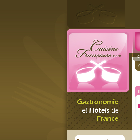
g
C
R