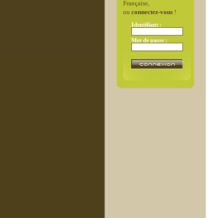
Française,
ou
connectez-vous
!
Identifiant :
Mot de passe :