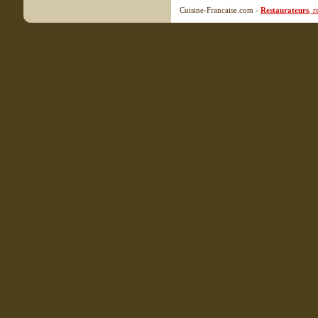
Cuisine-Francaise.com -
Restaurateurs
, 