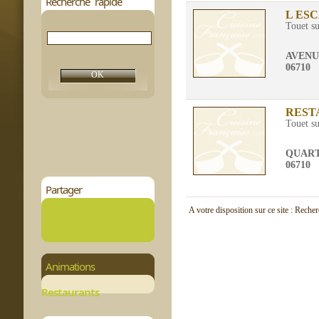
Recherche rapide
L ES
Touet su
AVENU
06710
REST
Touet su
QUART
06710
Partager
A votre disposition sur ce site : Reche
Animations
Restaurants