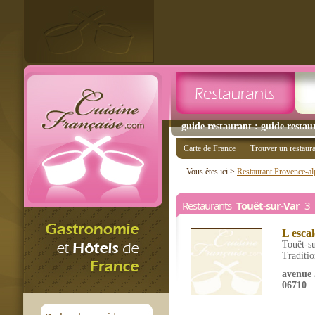
guide restaurant : guide restau
Carte de France
Trouver un restaur
Vous êtes ici >
Restaurant Provence-al
Restaurants
Touët-sur-Var
3 r
L esca
Touët-s
Traditio
avenue 
06710