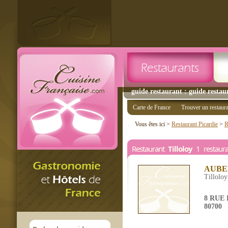
guide restaurant : guide restaur
Carte de France
Trouver un restaur
Vous êtes ici >
Restaurant Picardie
>
R
Restaurant
Tilloloy
1 restaura
AUBE
Tilloloy
8 RUE
80700