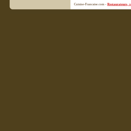
Cuisine-Francaise.com -
Restaurateurs
, 