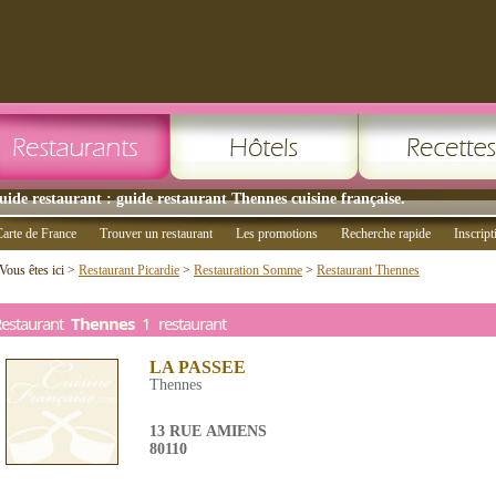
uide restaurant : guide restaurant Thennes cuisine française.
arte de France
Trouver un restaurant
Les promotions
Recherche rapide
Inscript
Vous êtes ici >
Restaurant Picardie
>
Restauration Somme
>
Restaurant Thennes
Restaurant
Thennes
1 restaurant
LA PASSEE
Thennes
13 RUE AMIENS
80110