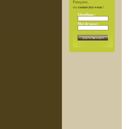
Française,
ou
connectez-vous
!
Identifiant :
Mot de passe :