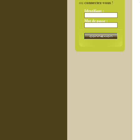
ou
connectez-vous
!
Identifiant :
Mot de passe :