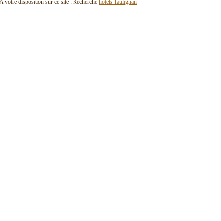
A votre disposition sur ce site : Recherche
hôtels Taulignan