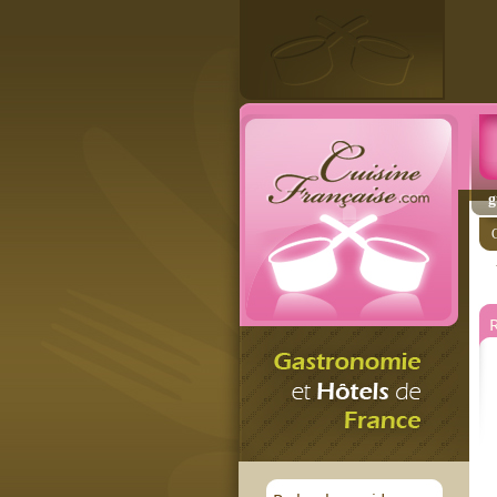
g
C
R