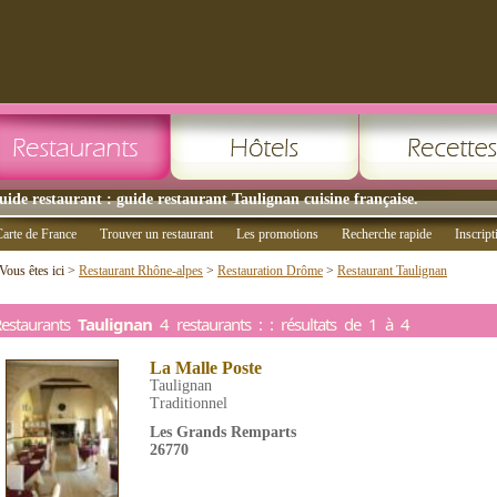
uide restaurant : guide restaurant Taulignan cuisine française.
arte de France
Trouver un restaurant
Les promotions
Recherche rapide
Inscript
Vous êtes ici >
Restaurant Rhône-alpes
>
Restauration Drôme
>
Restaurant Taulignan
estaurants
Taulignan
4 restaurants : : résultats de 1 à 4
La Malle Poste
Taulignan
Traditionnel
Les Grands Remparts
26770