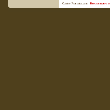
Cuisine-Francaise.com -
Restaurateurs
, 