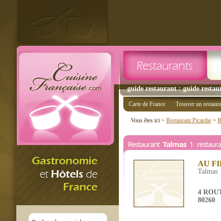
guide restaurant : guide restau
Carte de France
Trouver un restaur
Vous êtes ici >
Restaurant Picardie
>
R
Restaurant
Talmas
1 restaura
AU F
Talmas
4 ROU
80260