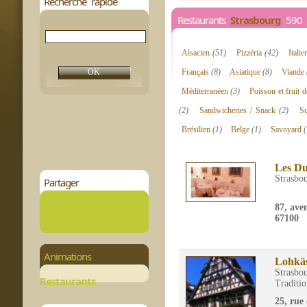
Recherche rapide
Restaurants
Strasbourg
590 r
Alsacien
(51)
Pizzéria
(42)
Itali
Français
(8)
Asiatique
(8)
Viande
Méditerranéen
(3)
Poisson et fruit 
(2)
Sandwicheries / Snack
(2)
S
Brésilien
(1)
Belge
(1)
Savoyard
(
Les Du
Strasbo
Partager
87, ave
67100
Animations
Lohkä
Strasbo
Restaurants
Traditio
25, rue