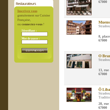
67000
Restaurateurs
Inscrivez vous
gratuitement sur Cuisine
Française,
Muenst
ou
connectez-vous
!
Strasbo
Identifiant :
8, plac
Mot de passe :
67000
O Braz
Strasbo
13, rue
67000
Ô Lib
Strasbo
Traditio
28, ru
67000