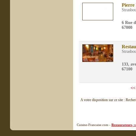
Pierre
Strasbo
6 Rue d
67000
Restau
Strasbo
133, av
67100
<<
A votre disposition sur ce site : Reche
Cuisine-Francaise.com -
Restaurateurs
, 