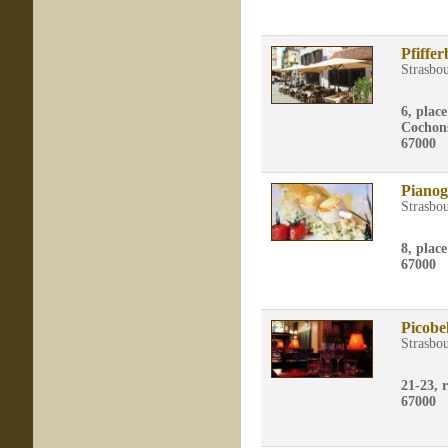
Pfiffer
Strasbo
6, plac
Cochons
67000
Pianogr
Strasbo
8, plac
67000
Picobe
Strasbo
21-23, r
67000