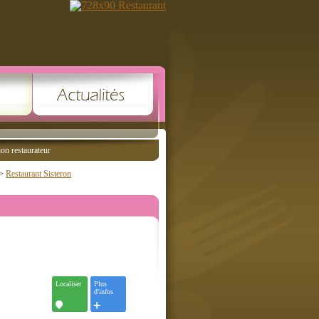
ion restaurateur
>
Restaurant Sisteron
Localiser
Plus
d'infos