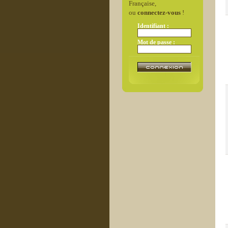
Française,
ou
connectez-vous
!
Identifiant :
Mot de passe :