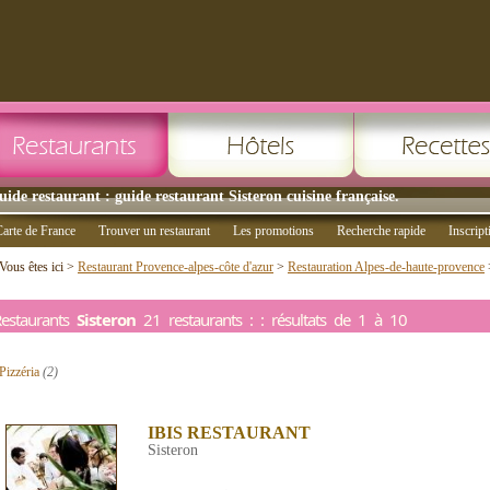
uide restaurant : guide restaurant Sisteron cuisine française.
arte de France
Trouver un restaurant
Les promotions
Recherche rapide
Inscript
Vous êtes ici >
Restaurant Provence-alpes-côte d'azur
>
Restauration Alpes-de-haute-provence
estaurants
Sisteron
21 restaurants : : résultats de 1 à 10
Pizzéria
(2)
IBIS RESTAURANT
Sisteron