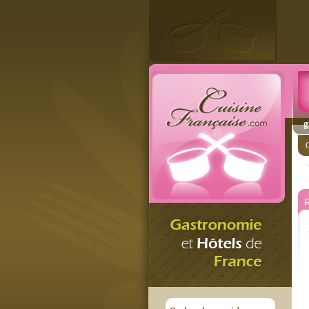
g
C
R