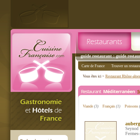
guide restaurant : guide restau
Carte de France
Trouver un restaur
Vous êtes ici >
Restaurant Rhône-alpe
Restaurant
Méditerranéen
S
Viande
(3)
Français
(1)
Poissons
auberg
Seynod
Fermes-