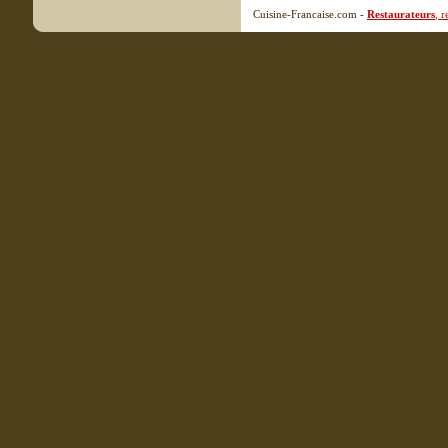
Cuisine-Francaise.com -
Restaurateurs
, 