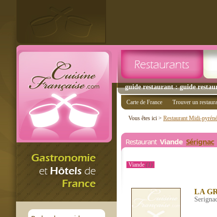
guide restaurant : guide restau
Carte de France
Trouver un restaur
Vous êtes ici >
Restaurant Midi-pyrén
Restaurant
Viande
Sérignac
Viande
(1)
LA G
Serigna