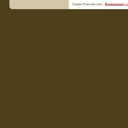
Cuisine-Francaise.com -
Restaurateurs
, 