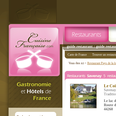
guide restaurant : guide restau
Carte de France
Trouver un restaur
Vous êtes ici >
Restaurant Pays de la l
Restaurants
Savenay
5 restau
Le Coi
Savenay
Traditio
Le lac 
Route d
44260