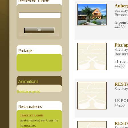
Recherche rapide
Auberg
Savenay
Brasseri
le poin
44260
Pizz'ap
Partager
Savenay
Restaura
31 rue 
44260
Animations
REST
Savenay
Restaurants
LE PO
44260
Restaurateurs
Inscrivez vous
gratuitement sur Cuisine
REST
Française,
Savenay