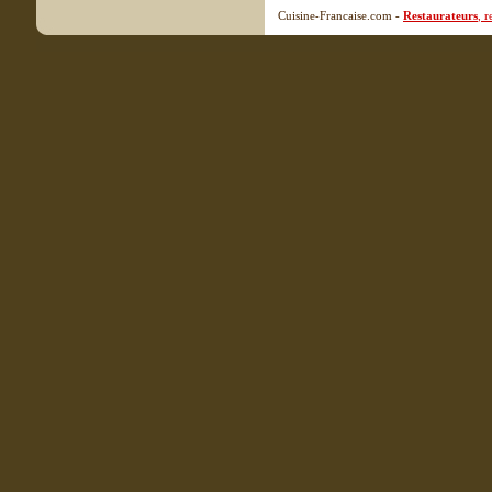
Cuisine-Francaise.com -
Restaurateurs
, 