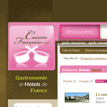
guide restaurant : guide restau
Carte de France
Trouver un restaur
Vous êtes ici >
Restaurant Languedoc-r
Restaurant
Breton
Sauve
1 r
Pizzéria
(1)
Français
(1)
Breton
(1
Le com
Sauve
Bistrot