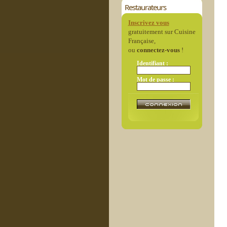
Restaurateurs
Inscrivez vous
gratuitement sur Cuisine
Française,
ou
connectez-vous
!
Identifiant :
Mot de passe :