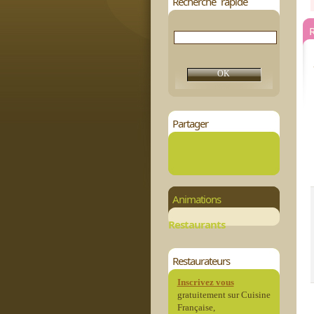
Recherche rapide
R
Partager
Animations
Restaurants
Restaurateurs
Inscrivez vous
gratuitement sur Cuisine
Française,