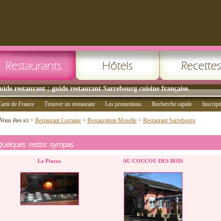
uide restaurant : guide restaurant Sarrebourg cuisine française.
arte de France
Trouver un restaurant
Les promotions
Recherche rapide
Inscript
Vous êtes ici >
Restaurant Lorraine
>
Restauration Moselle
>
Restaurant Sarrebourg
Quelques restos sympas
La Piazza
AU COUCOU DES BOIS