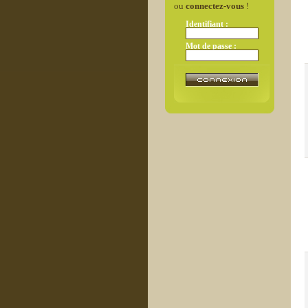
ou
connectez-vous
!
Identifiant :
Mot de passe :