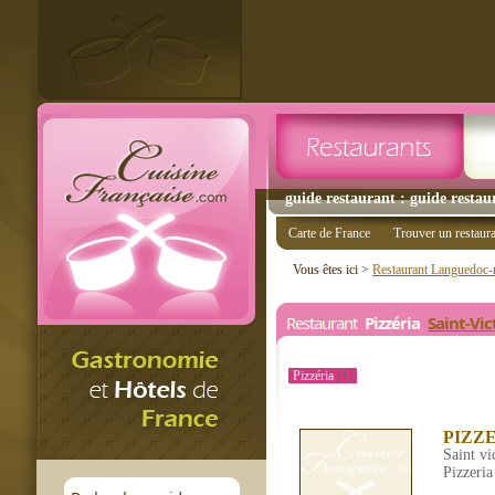
guide restaurant : guide restau
Carte de France
Trouver un restaur
Vous êtes ici >
Restaurant Languedoc-r
Restaurant
Pizzéria
Saint-Vi
Pizzéria
(1)
PIZZ
Saint vi
Pizzeria