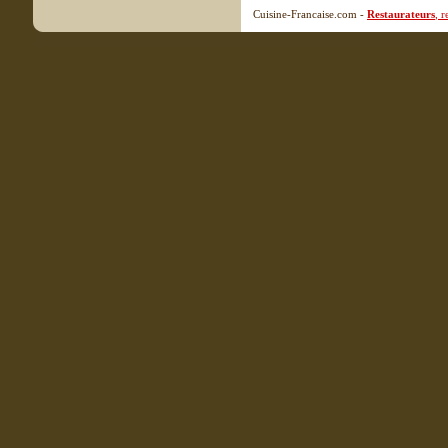
Cuisine-Francaise.com -
Restaurateurs
, 