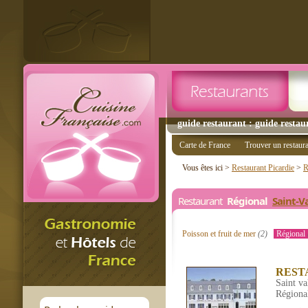
guide restaurant : guide resta
Carte de France
Trouver un restaur
Vous êtes ici >
Restaurant Picardie
>
R
Restaurant
Régional
Saint-V
Poisson et fruit de mer
(2)
Régional
REST
Saint v
Régiona