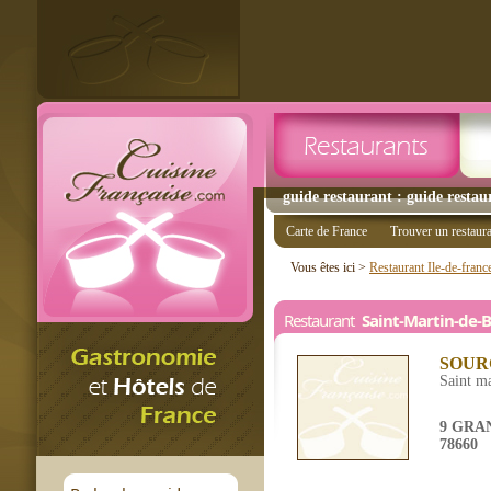
guide restaurant : guide restau
Carte de France
Trouver un restaur
Vous êtes ici >
Restaurant Ile-de-franc
Restaurant
Saint-Martin-de-
SOUR
Saint ma
9 GRA
78660