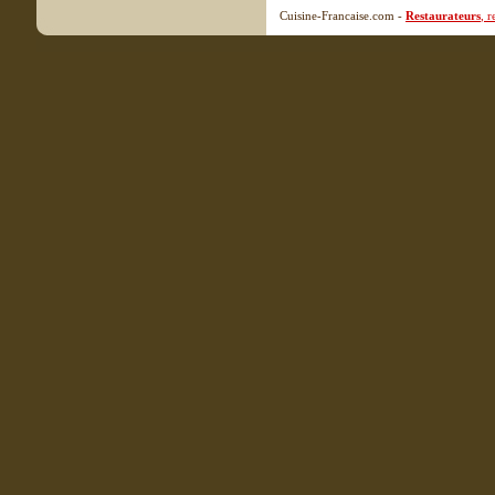
Cuisine-Francaise.com -
Restaurateurs
, 