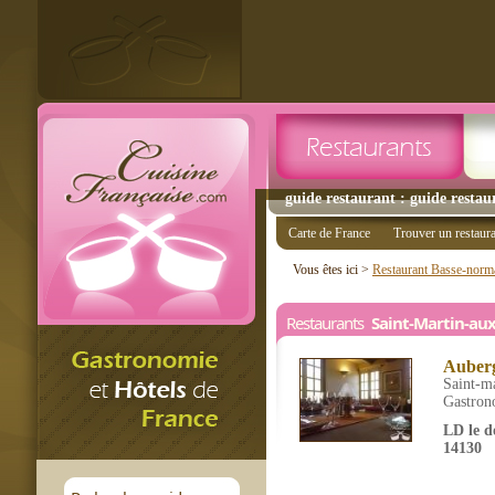
guide restaurant : guide restau
Carte de France
Trouver un restaur
Vous êtes ici >
Restaurant Basse-norm
Restaurants
Saint-Martin-aux
Auberg
Saint-ma
Gastron
LD le do
14130