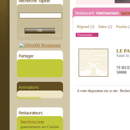
Recherche rapide
Restaurant
Vietnamien
Sain
Régional
(2)
Italien
(2)
Pizzéria
(
Vietnamien
(1)
LE PA
Partager
Saint lo
79 RU
50000
Animations
A votre disposition sur ce site : Reche
Restaurants
Restaurateurs
Inscrivez vous
gratuitement sur Cuisine