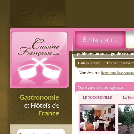
guide restaurant : guide restau
Carte de France
Trouver un restaur
Vous êtes ici >
Restaurant Basse-norm
Quelques restos sympas
LE TOCQUEVILLE
La Peti