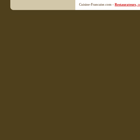
Cuisine-Francaise.com -
Restaurateurs
, 