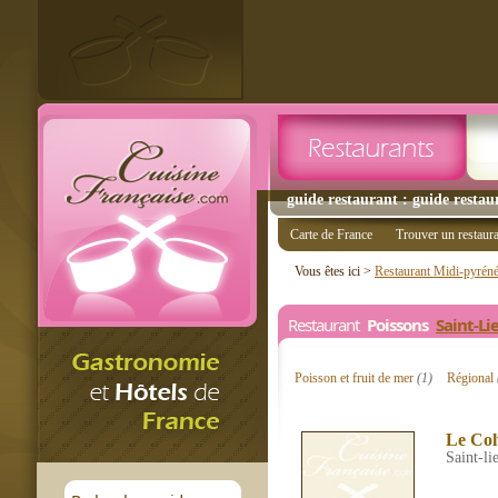
guide restaurant : guide restau
Carte de France
Trouver un restaur
Vous êtes ici >
Restaurant Midi-pyrén
Restaurant
Poissons
Saint-Li
Poisson et fruit de mer
(1)
Régional
Le Col
Saint-li