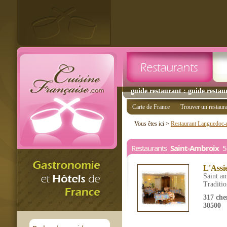
guide restaurant : guide restau
Carte de France
Trouver un restaur
Vous êtes ici >
Restaurant Languedoc-r
Restaurants
Saint-Ambroix
5 
L'Assi
Saint a
Traditio
317 che
30500