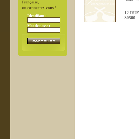
Française,
ou
connectez-vous
!
12 RU
Identifiant :
30500
Mot de passe :