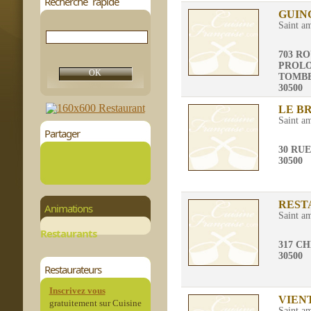
Recherche rapide
GUIN
Saint a
703 R
PROLO
TOMBE
30500
LE B
Saint a
Partager
30 RU
30500
REST
Animations
Saint a
Restaurants
317 C
30500
Restaurateurs
Inscrivez vous
VIEN
gratuitement sur Cuisine
Saint a