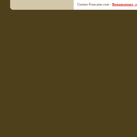
Cuisine-Francaise.com -
Restaurateurs
, 