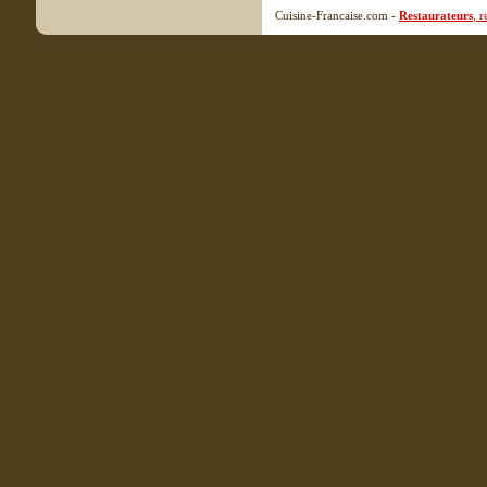
Cuisine-Francaise.com -
Restaurateurs
, 