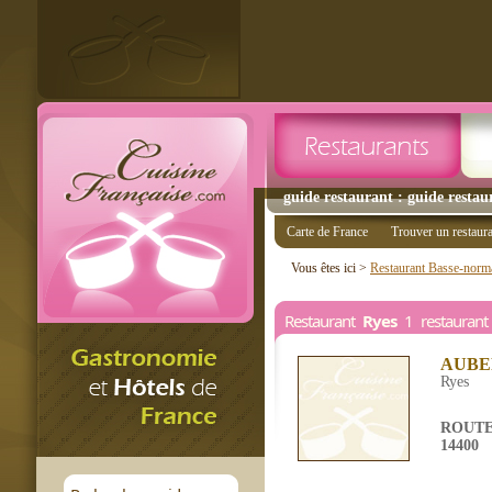
guide restaurant : guide restau
Carte de France
Trouver un restaur
Vous êtes ici >
Restaurant Basse-norm
Restaurant
Ryes
1 restaurant
AUBE
Ryes
ROUTE
14400