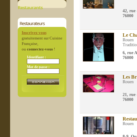
Restaurants
42, rue
76000
Restaurateurs
Inscrivez vous
Le Ch
gratuitement sur Cuisine
Rouen
Française,
Traditio
ou
connectez-vous
!
6, rue 
Identifiant :
76000
Mot de passe :
Les Br
Rouen
21, rue
76000
Restau
Rouen
8-9, Qu