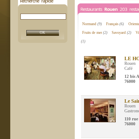
Recherche rapide
Restaurants
Rouen
203 restau
Normand
(9)
Français
(6)
Orient
Fruits de mer
(2)
Savoyard
(2)
V
(1)
LE H
Rouen
Café
12 bis 
76000
Le Sain
Rouen
Gastron
110 rue 
76000