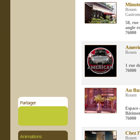
Minute
Rouen
Gastron
58, rue
angle r
76000
Americ
Rouen
1 rue d
76000
Au Bu
Rouen
Partager
Espace 
Bâtime
76000
Chez l
Animations
Rouen