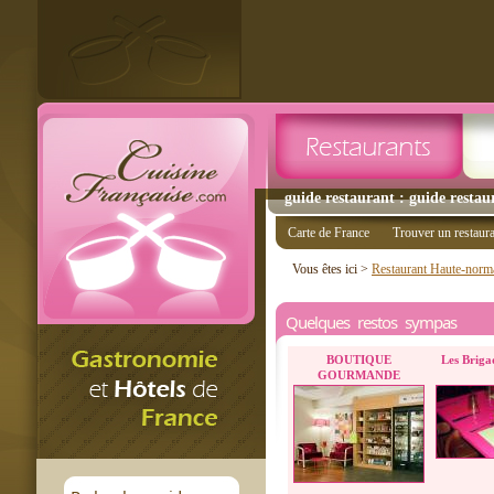
guide restaurant : guide restau
Carte de France
Trouver un restaur
Vous êtes ici >
Restaurant Haute-norm
Quelques restos sympas
BOUTIQUE
Les Briga
GOURMANDE