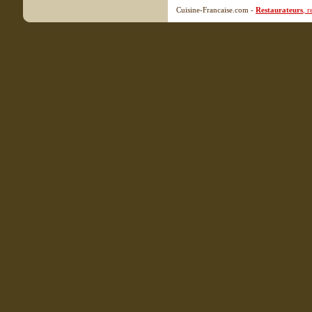
Cuisine-Francaise.com -
Restaurateurs
, 