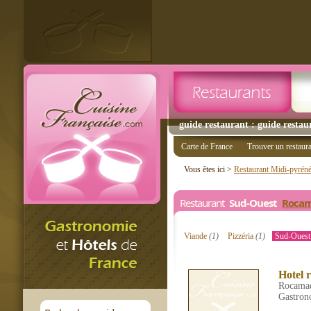
guide restaurant : guide resta
Carte de France
Trouver un restaur
Vous êtes ici >
Restaurant Midi-pyrén
Restaurant
Sud-Ouest
Roca
Viande
(1)
Pizzéria
(1)
Sud-Oues
Hotel 
Rocama
Gastron