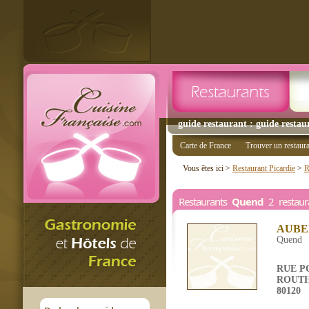
guide restaurant : guide restau
Carte de France
Trouver un restaur
Vous êtes ici >
Restaurant Picardie
>
R
Restaurants
Quend
2 restaura
AUBE
Quend
RUE P
ROUTH
80120