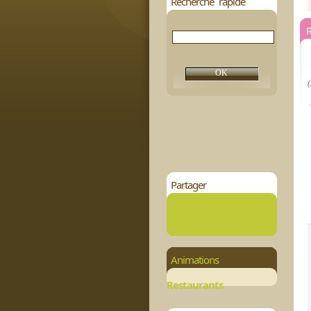
Recherche rapide
R
(
Partager
Animations
Restaurants