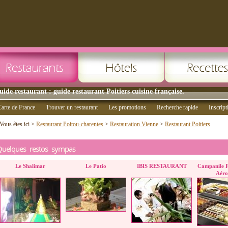
uide restaurant : guide restaurant Poitiers cuisine française.
arte de France
Trouver un restaurant
Les promotions
Recherche rapide
Inscript
Vous êtes ici >
Restaurant Poitou-charentes
>
Restauration Vienne
>
Restaurant Poitiers
Quelques restos sympas
Le Shalimar
Le Patio
IBIS RESTAURANT
Campanile P
Aéro