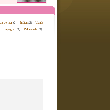
ruit de mer
(2)
Indien
(2)
Viande
)
Espagnol
(1)
Pakistanais
(1)