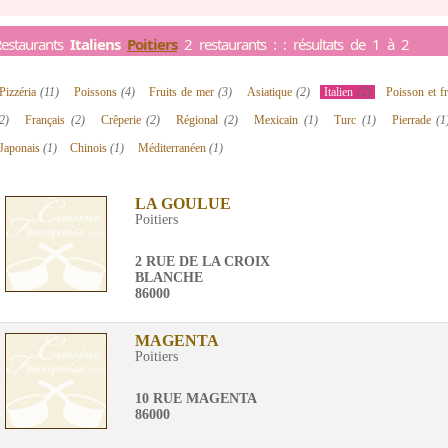
estaurants
Italiens
Poitiers
2 restaurants : : résultats de 1 à 2
Pizzéria
(11)
Poissons
(4)
Fruits de mer
(3)
Asiatique
(2)
Italien
(2)
Poisson et f
2)
Français
(2)
Crêperie
(2)
Régional
(2)
Mexicain
(1)
Turc
(1)
Pierrade
(1
Japonais
(1)
Chinois
(1)
Méditerranéen
(1)
LA GOULUE
Poitiers
2 RUE DE LA CROIX
BLANCHE
86000
MAGENTA
Poitiers
10 RUE MAGENTA
86000