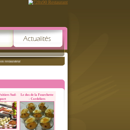
ion restaurateur
oitiers Sud-
Le dos de la Fourchette
port
- Cordeliers