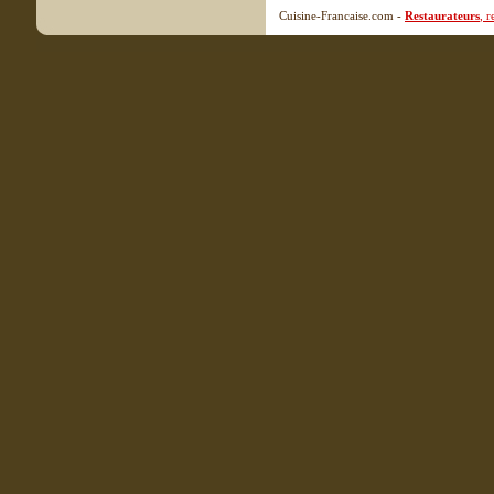
Cuisine-Francaise.com -
Restaurateurs
, 