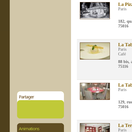
La Piz
Paris
182, qu
75016
La Tab
Paris
Café
88 bis,
75116
La Tab
Paris
Partager
129, ru
75016
La Ter
Animations
Paris