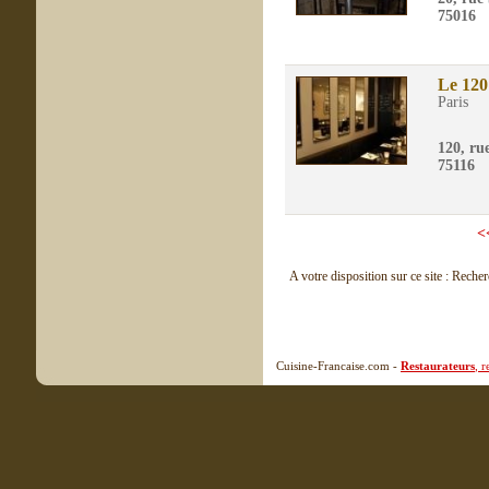
75016
Le 120
Paris
120, ru
75116
<
A votre disposition sur ce site : Reche
Cuisine-Francaise.com -
Restaurateurs
, 