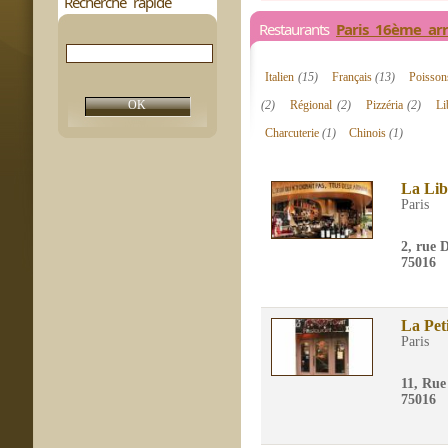
Recherche rapide
Restaurants
Paris 16ème ar
Italien
(15)
Français
(13)
Poisso
(2)
Régional
(2)
Pizzéria
(2)
Li
Charcuterie
(1)
Chinois
(1)
La Lib
Paris
2, rue 
75016
La Pet
Paris
11, Rue
75016