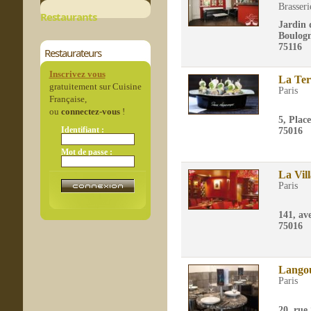
Brasseri
Restaurants
Jardin 
Boulog
75116
Restaurateurs
Inscrivez vous
La Ter
gratuitement sur Cuisine
Paris
Française,
ou
connectez-vous
!
5, Plac
Identifiant :
75016
Mot de passe :
La Vil
Paris
141, av
75016
Lango
Paris
20, rue