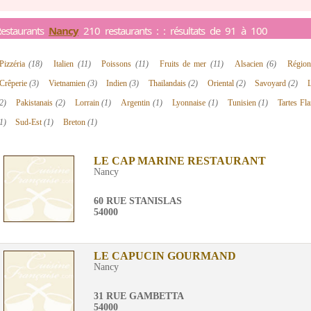
estaurants
Nancy
210 restaurants : : résultats de 91 à 100
Pizzéria
(18)
Italien
(11)
Poissons
(11)
Fruits de mer
(11)
Alsacien
(6)
Régio
Crêperie
(3)
Vietnamien
(3)
Indien
(3)
Thailandais
(2)
Oriental
(2)
Savoyard
(2)
2)
Pakistanais
(2)
Lorrain
(1)
Argentin
(1)
Lyonnaise
(1)
Tunisien
(1)
Tartes F
1)
Sud-Est
(1)
Breton
(1)
LE CAP MARINE RESTAURANT
Nancy
60 RUE STANISLAS
54000
LE CAPUCIN GOURMAND
Nancy
31 RUE GAMBETTA
54000