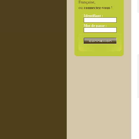
Française,
ou
connectez-vous
!
Identifiant :
Mot de passe :