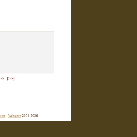
>>
[>>]
tion
-
Webstore
2004-2026