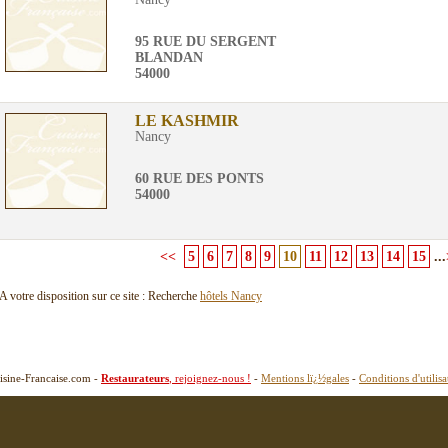
95 RUE DU SERGENT
BLANDAN
54000
LE KASHMIR
Nancy
60 RUE DES PONTS
54000
<<
5
6
7
8
9
10
11
12
13
14
15
...
A votre disposition sur ce site : Recherche
hôtels Nancy
isine-Francaise.com -
Restaurateurs
, rejoignez-nous !
-
Mentions lï¿½gales
-
Conditions d'utilisa