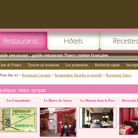
uide restaurant : guide restaurant Nancy cuisine française.
arte de France
Trouver un restaurant
Les promotions
Recherche rapide
Inscript
Vous êtes ici >
Restaurant Lorraine
>
Restauration Meurthe-et-moselle
>
Restaurant Nancy
Quelques restos sympas
Les Funambules
Le Bistro de Nancy
La Maison dans le Parc
Beyrouth 