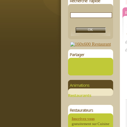
Recherche rapide
R
(
(
Partager
Animations
Restaurants
Restaurateurs
Inscrivez vous
gratuitement sur Cuisine