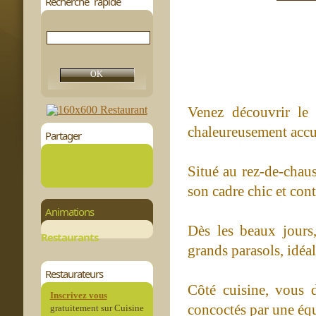
Recherche rapide
Venez découvrir le
chaleureusement accue
Partager
Situé au rez-de-chau
son cadre chic et con
Animations
Dès les beaux jours,
Restaurants
grands parasols, idéa
Restaurateurs
Côté cuisine, vous 
Inscrivez vous
concoctés par une équ
gratuitement sur Cuisine