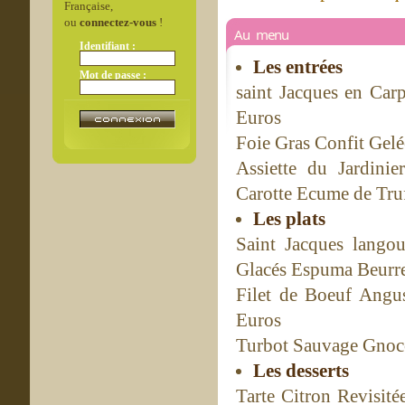
Française,
ou
connectez-vous
!
Au menu
Identifiant :
Les entrées
Mot de passe :
saint Jacques en Car
Euros
Foie Gras Confit Gel
Assiette du Jardin
Carotte Ecume de Truf
Les plats
Saint Jacques lango
Glacés Espuma Beurre
Filet de Boeuf Angu
Euros
Turbot Sauvage Gnocc
Les desserts
Tarte Citron Revisit