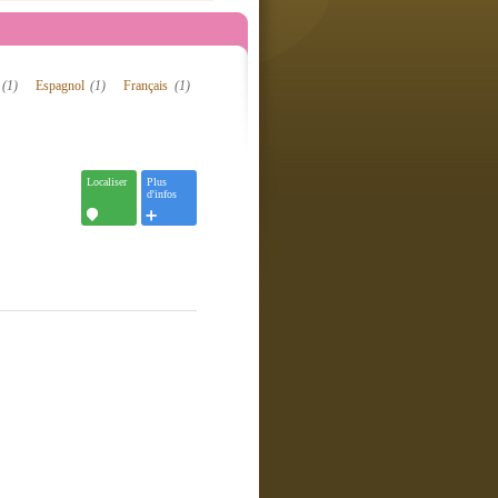
n
(1)
Espagnol
(1)
Français
(1)
Localiser
Plus
d'infos