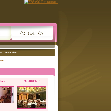
ion restaurateur
ban
efuge
BOURDELLE