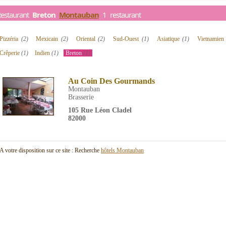
Restaurant
Breton
Montauban
1 restaurant
Pizzéria
(2)
Mexicain
(2)
Oriental
(2)
Sud-Ouest
(1)
Asiatique
(1)
Vietnamie
Crêperie
(1)
Indien
(1)
Breton
(1)
Au Coin Des Gourmands
Montauban
Brasserie
105 Rue Léon Cladel
82000
A votre disposition sur ce site : Recherche
hôtels Montauban