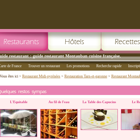
uide restaurant : guide restaurant Montauban cuisine française.
arte de France
Trouver un restaurant
Les promotions
Recherche rapide
Inscript
Vous êtes ici >
Restaurant Midi-pyrénées
>
Restauration Tarn-et-garonne
>
Restaurant Montau
Quelques restos sympas
L'Equitable
Au fil de l'eau
La Table des Capucins
Le R