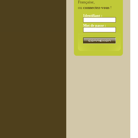
Française,
ou
connectez-vous
!
Identifiant :
Mot de passe :