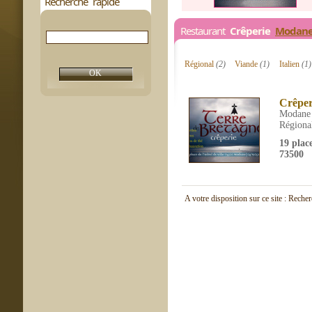
Recherche rapide
Restaurant
Crêperie
Modan
Régional
(2)
Viande
(1)
Italien
(1)
Crêper
Modane
Régiona
19 place
73500
A votre disposition sur ce site : Reche