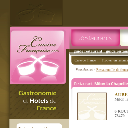
guide restaurant : guide restau
Carte de France
Trouver un restaur
Vous êtes ici >
Restaurant Ile-de-franc
Restaurant
Milon-la-Chapelle
AUBE
Milon la
6 ROU
78470