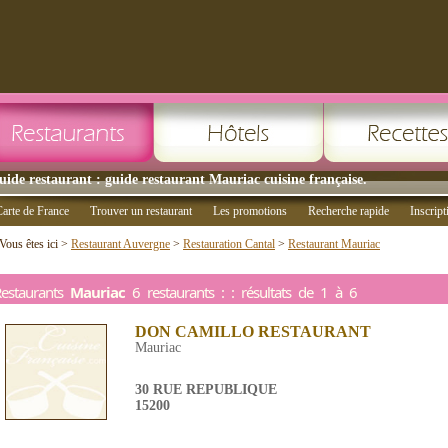
uide restaurant : guide restaurant Mauriac cuisine française.
arte de France
Trouver un restaurant
Les promotions
Recherche rapide
Inscript
Vous êtes ici >
Restaurant Auvergne
>
Restauration Cantal
>
Restaurant Mauriac
estaurants
Mauriac
6 restaurants : : résultats de 1 à 6
DON CAMILLO RESTAURANT
Mauriac
30 RUE REPUBLIQUE
15200