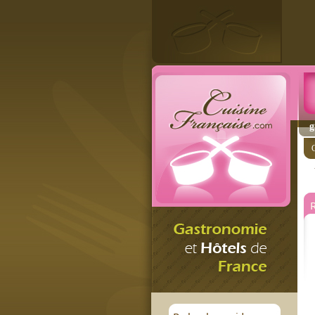
g
C
R