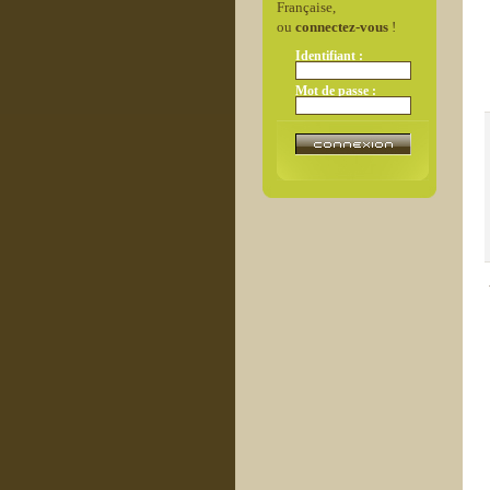
Française,
ou
connectez-vous
!
Identifiant :
Mot de passe :