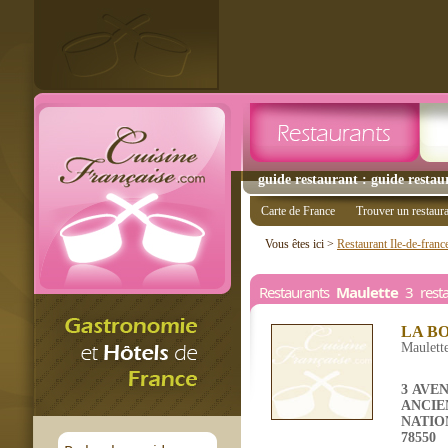
guide restaurant : guide restau
Carte de France
Trouver un restaur
Vous êtes ici >
Restaurant Ile-de-franc
Restaurants
Maulette
3 resta
LA B
Maulett
3 AVE
ANCIE
NATIO
78550