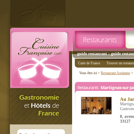
guide restaurant : guide restau
Carte de France
Trouver un restaur
Vous êtes ici >
Restaurant Aquitaine
>
Restaurants
Martignas-sur-Ja
Au Jar
Martigna
Gastron
8, aven
33127