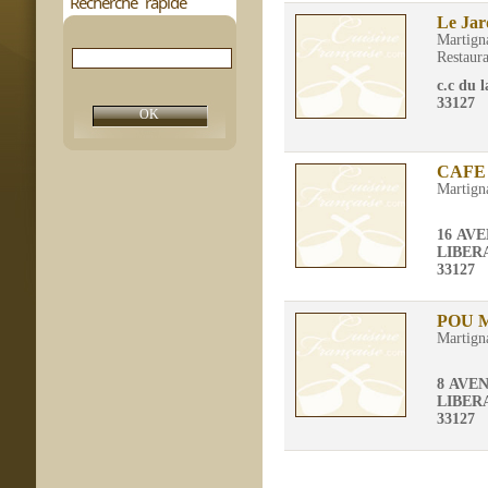
Recherche rapide
Le Jard
Martigna
Restaura
c.c du l
33127
CAFE
Martigna
16 AV
LIBER
33127
POU 
Martigna
8 AVE
LIBER
33127