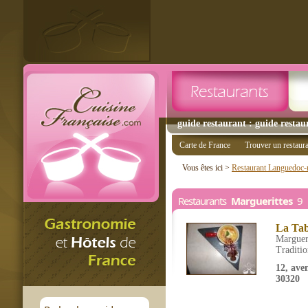
guide restaurant : guide restau
Carte de France
Trouver un restaur
Vous êtes ici >
Restaurant Languedoc-r
Restaurants
Marguerittes
9 r
La Ta
Marguer
Traditio
12, ave
30320