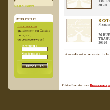
1386 
30320
Restaurants
Restaurateurs
REST
Marguer
Inscrivez vous
gratuitement sur Cuisine
76 RU
Française,
TRAHU
ou
connectez-vous
!
30320
Identifiant :
Mot de passe :
A votre disposition sur ce site : Reche
Cuisine-Francaise.com -
Restaurateurs
, 