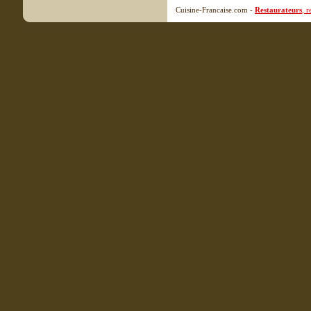
Cuisine-Francaise.com -
Restaurateurs
, 