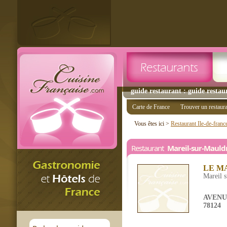
guide restaurant : guide restau
Carte de France
Trouver un restaur
Vous êtes ici >
Restaurant Ile-de-franc
Restaurant
Mareil-sur-Mauld
LE M
Mareil 
AVENU
78124