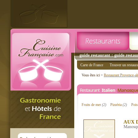
guide restaurant : guide restau
Carte de France
Trouver un restaur
Vous êtes ici >
Restaurant Provence-al
Restaurant
Italien
Manosqu
Fruits de mer
(2)
Pizzéria
(2)
Poi
AUX 
Manosq