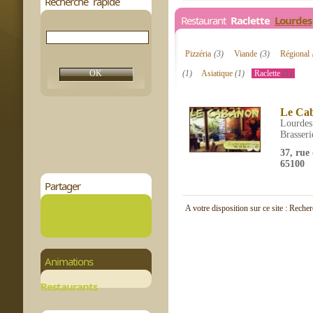
Recherche rapide
Restaurant
Raclette
Lourdes
Pizzéria
(3)
Viande
(3)
Régional
(1)
Asiatique
(1)
Raclette
(1)
Le Ca
Lourdes
Brasseri
37, rue
65100
Partager
A votre disposition sur ce site : Reche
Animations
Restaurants