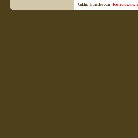
Cuisine-Francaise.com -
Restaurateurs
, 