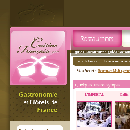
guide restaurant : guide restau
Carte de France
Trouver un restaur
Vous êtes ici >
Restaurant Midi-pyrén
Quelques restos sympas
L'IMPERIAL
Gallia