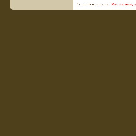
Cuisine-Francaise.com -
Restaurateurs
, 