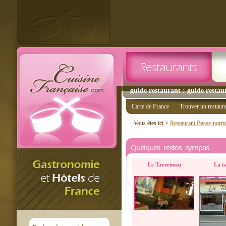
guide restaurant : guide restaur
Carte de France
Trouver un restaur
Vous êtes ici >
Restaurant Basse-norm
Quelques restos sympas
Le Taverneau
La ta