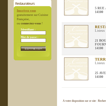
Restaurateurs
5 RUE
Inscrivez vous
14100
gratuitement sur Cuisine
Française,
ou
connectez-vous
!
REST
Identifiant :
Lisieux
Mot de passe :
21 BO
FOUR
14100
TERR
Lisieux
25 AV
14100
A votre disposition sur ce site : Reche