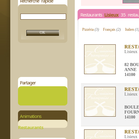
Recherche rapide
Restaurants
Lisieux
35 restaur
Pizzéria
(3)
Français
(2)
Italien
(1
REST
Lisieux
82 BO
ANNE
14100
Partager
REST
Lisieux
BOULE
FOUR
Animations
14100
Restaurants
REST
Lisieux