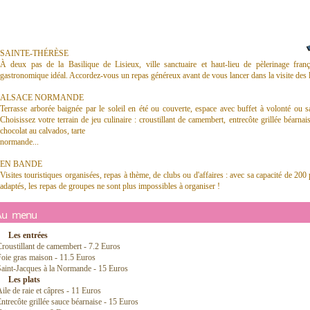
SAINTE-THÉRÈSE
À deux pas de la Basilique de Lisieux, ville sanctuaire et haut-lieu de pèlerinage franç
gastronomique idéal. Accordez-vous un repas généreux avant de vous lancer dans la visite des l
ALSACE NORMANDE
Terrasse arborée baignée par le soleil en été ou couverte, espace avec buffet à volonté ou s
Choisissez votre terrain de jeu culinaire : croustillant de camembert, entrecôte grillée béarna
chocolat au calvados, tarte
normande...
EN BANDE
Visites touristiques organisées, repas à thème, de clubs ou d'affaires : avec sa capacité de 2
adaptés, les repas de groupes ne sont plus impossibles à organiser !
Au menu
Les entrées
roustillant de camembert - 7.2 Euros
oie gras maison - 11.5 Euros
aint-Jacques à la Normande - 15 Euros
Les plats
ile de raie et câpres - 11 Euros
ntrecôte grillée sauce béarnaise - 15 Euros