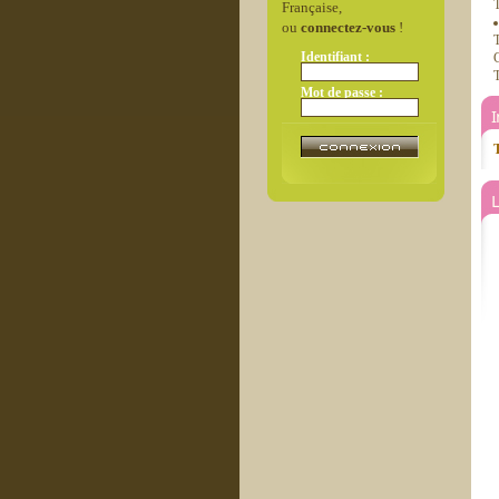
T
Française,
ou
connectez-vous
!
T
Identifiant :
C
T
Mot de passe :
T
L