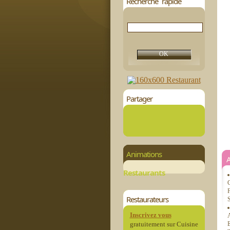
Recherche rapide
Partager
Animations
Restaurants
C
F
Restaurateurs
S
Inscrivez vous
A
gratuitement sur Cuisine
E