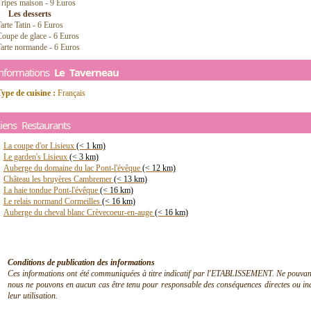
ripes maison - 9 Euros
Les desserts
arte Tatin - 6 Euros
oupe de glace - 6 Euros
arte normande - 6 Euros
Informations
Le Taverneau
ype de cuisine :
Français
iens Restaurants
La coupe d'or Lisieux
(< 1 km)
Le garden's Lisieux
(< 3 km)
Auberge du domaine du lac Pont-l'évêque
(< 12 km)
Château les bruyères Cambremer
(< 13 km)
La haie tondue Pont-l'évêque
(< 16 km)
Le relais normand Cormeilles
(< 16 km)
Auberge du cheval blanc Crèvecoeur-en-auge
(< 16 km)
Conditions de publication des informations
Ces informations ont été communiquées à titre indicatif par l'ETABLISSEMENT. Ne pouvant en
nous ne pouvons en aucun cas être tenu pour responsable des conséquences directes ou indir
leur utilisation.