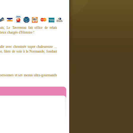
ais, Le Taverneau fait office de relais
ieux chargés d'Histoire !
alle avec cheminée super chaleureuse ...
ise, filets de sole à la Normande, fondant
00 personnes et ses menus ultra-gourmands