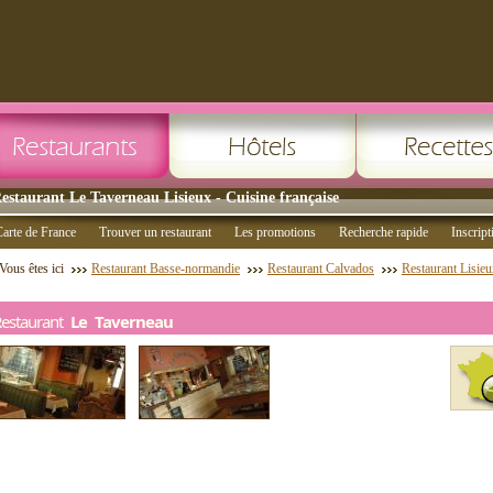
estaurant Le Taverneau Lisieux - Cuisine française
arte de France
Trouver un restaurant
Les promotions
Recherche rapide
Inscript
Vous êtes ici
Restaurant Basse-normandie
Restaurant Calvados
Restaurant Lisie
Restaurant
Le Taverneau