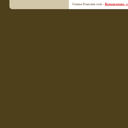
Cuisine-Francaise.com -
Restaurateurs
, 