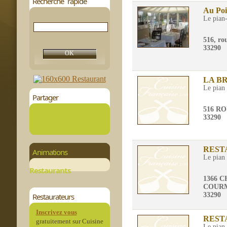
Recherche rapide
Au Poi
Le pian
516, ro
33290
LA B
Le pian
Partager
516 R
33290
REST
Animations
Le pian
Restaurants
1366 
COUR
33290
Restaurateurs
Inscrivez vous
REST
gratuitement sur Cuisine
Le pian