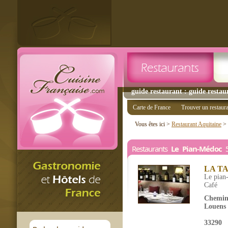
guide restaurant : guide restau
Carte de France
Trouver un restaur
Vous êtes ici >
Restaurant Aquitaine
>
Restaurants
Le Pian-Médoc
5
LA T
Le pian
Café
Chemin
Louens
33290